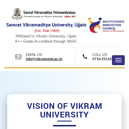
Samrat Vikramaditya University, Ujjain
(Est. Year 1969)
Affiliated to Vikram University, Ujjain
A++ Grade Accredited through NAAC
EMAIL US
CALL US
info@vikramuniv.ac.in
0734-2514271
Toggl
Navig
VISION OF VIKRAM
UNIVERSITY